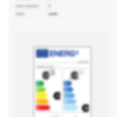
Indice carburant :
C
Saison :
winter
5544370
155/70 13 75 T
C
E