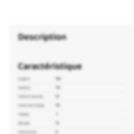
Description
Caractéristique
Largeur :
155
Hauteur :
70
Taille en pouces :
13
Indice de charge :
75
Vitesse :
T
Décibel :
71
Indice pluie :
E