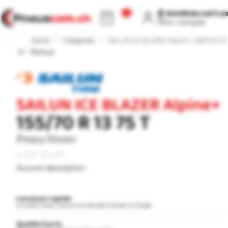
[[ WEEBOX.CART.COUNT ]]
[[ weebox.cart.u
Mon compte
Home
›
Catégories
›
SAILUN ICE BLAZER Alpine+ | 155/70 R 13 
Retour
SAILUN ICE BLAZER Alpine+
155/70 R 13 75 T
Pneu hiver
N° ART : 5544370
Aucune description
Livraison rapide
Livraison sous 3 jours ouvrés dans toute la Suisse.
Qualité & prix