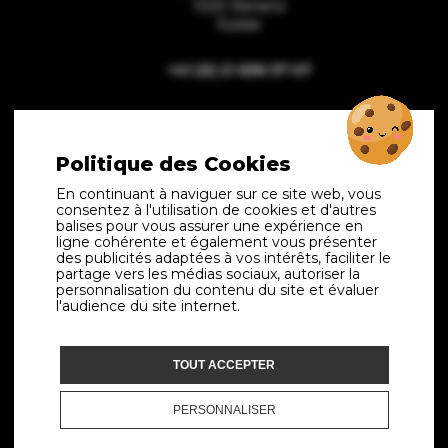
1020 Renens
Suisse
+41 (0) 21 636 37 07
Politique des Cookies
SUCCURSALE À GLAND:
En continuant à naviguer sur ce site web, vous
SFA Fournitures Auto SA
consentez à l'utilisation de cookies et d'autres
Chemin de la Crétaux 8
balises pour vous assurer une expérience en
ZI des Avouillons
ligne cohérente et également vous présenter
des publicités adaptées à vos intérêts, faciliter le
1196 Gland
partage vers les médias sociaux, autoriser la
Suisse
personnalisation du contenu du site et évaluer
l'audience du site internet.
+41 (0) 22 364 50 72
TOUT ACCEPTER
PERSONNALISER
LIENS UTILES