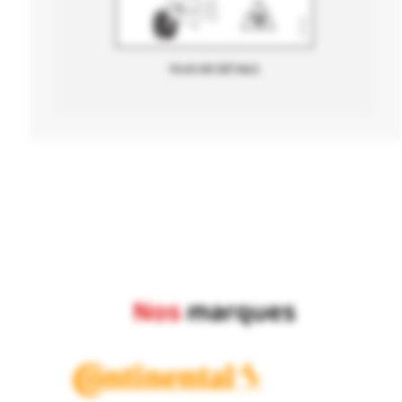
71
dB
PLUS DE DÉTAILS
Nos
marques