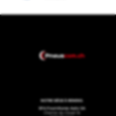
NOTRE SIÈGE À RENENS:
SFA Fournitures Auto SA
Chemin du Closel 16