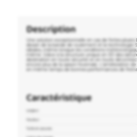
Description
Une solution exceptionnelle en cas de fortes pluies
dessin de la bande de roulement et la technologie S
idéales, même lorsque les conditions météorologiques
même. Grâce à la structure unique en 3D des rainure
destination en toute sécurité et en toute décontra
encore plus de la saison hivernale. L'amélioration d
en même temps de bonnes performances de freinage.
Caractéristique
Largeur :
Hauteur :
Taille en pouces :