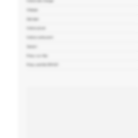
Indice de charge :
Vitesse :
Décibel :
Indice pluie :
Indice carburant :
Saison :
Pneu run-flat :
Pneu certifié 3PMSF :