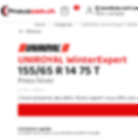
[[ WEEBOX.CART.COUNT ]]
[[ weebox.cart.u
Mon compte
Home
›
Catégories
›
UNIROYAL WinterExpert | 155/65 R
Retour
UNIROYAL WinterExpert
155/65 R 14 75 T
Pneu hiver
N° ART : 0363147
L'hiver présente des défis. Notre expert vous offre une 
Livraison rapide
Livraison sous 3 jours ouvrés dans toute la Suisse.