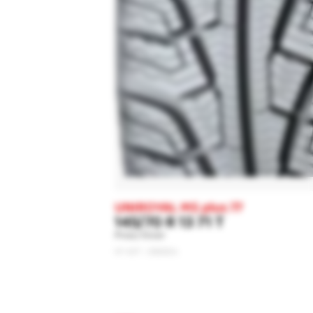
UNIROYAL MS plus 77
145/70 R 13 71 T
Pneu hiver
N° ART : 0365004