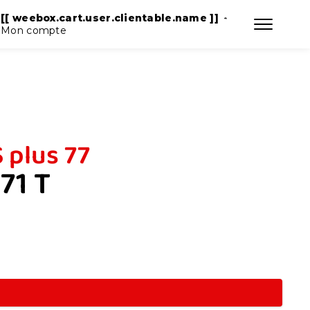
T ]]
[[ weebox.cart.user.clientable.name ]]
Mon compte
plus 77
71 T