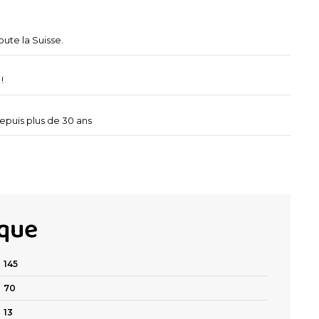
oute la Suisse.
!
depuis plus de 30 ans
ique
145
70
13