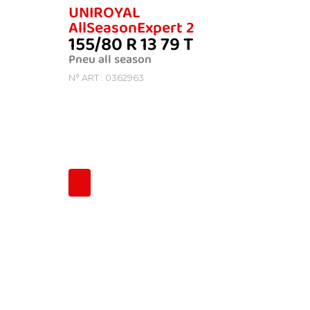
UNIROYAL
UNIRO
AllSeasonExpert 2
RainEx
155/80 R 13 79 T
155/70
Pneu all season
Pneu été
N° ART : 0362963
N° ART : 0