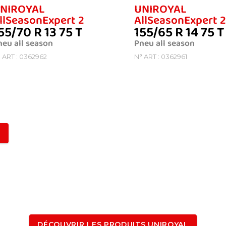
NIROYAL
UNIROYAL
llSeasonExpert 2
AllSeasonExpert 2
55/70 R 13 75 T
155/65 R 14 75 T
neu all season
Pneu all season
 ART : 0362962
N° ART : 0362961
DÉCOUVRIR LES PRODUITS UNIROYAL