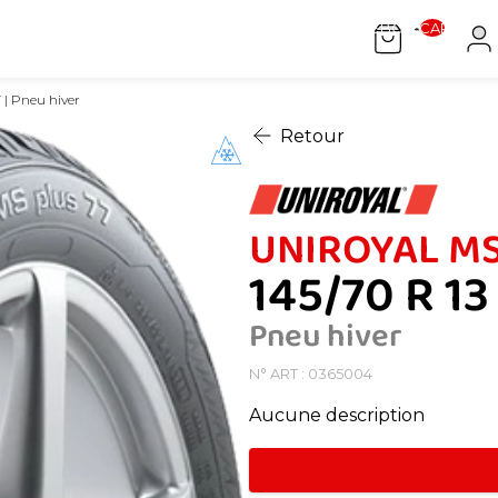
[[ WEEBOX.CART.COUN
 | Pneu hiver
Retour
UNIROYAL MS 
145/70 R 13 
Pneu hiver
N° ART : 0365004
Aucune description