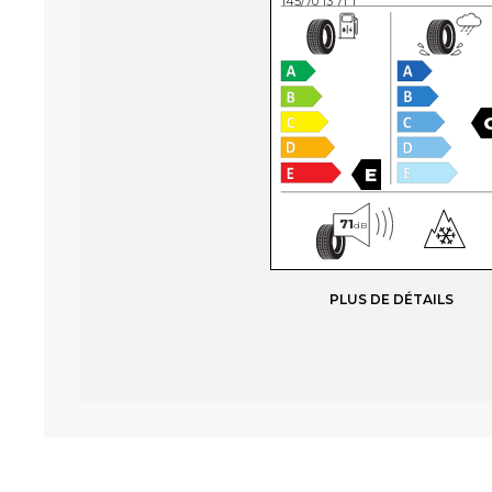
145/70 13 71 T
E
71
dB
PLUS DE DÉTAILS