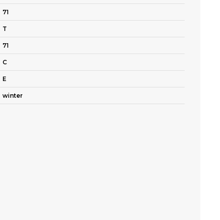
71
T
71
C
E
winter