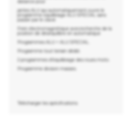
distance pour
jantes ALU qui automatiquement ouvre le
programme equilibrage ALU SPECIAL sans
passer par le clavie
Frein électromagnétique avecrecherche de la
position de déséquilibre en automatique
Programmes ALU + ALU SPECIAL.
Programme tout terrain dédié.
2 programmes d’équilibrage des roues moto.
Programme division masses.
Télécharger les spécifications