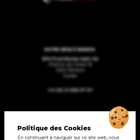
NOTRE SIÈGE À RENENS:
SFA Fournitures Auto SA
Chemin du Closel 16
1020 Renens
Suisse
+41 (0) 21 636 37 07
SUCCURSALE À GLAND:
Politique des Cookies
SFA Fournitures Auto SA
Chemin de la Crétaux 8
En continuant à naviguer sur ce site web, vous