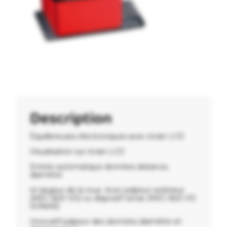
Description
Équilibreuses électroniques avec écran LCD
Visualisation sur écran LCD
Entrée automatique données distance,
diamètre
et largeur de la roue. Avec palpeur extérieur
(MEC 820 VD) ou dispositf sonar (MEC 820 VD
SONAR)
Innovatif palpeur des données diamêtre et