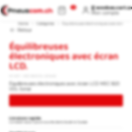
[[ WEEBOX.CART.COUNT ]]
[[ weebox.cart.u
Mon compte
Home
›
Catégories
›
Équilibreuses électroniques avec écran LC
Retour
Équilibreuses
électroniques avec écran
LCD.
N° ART : MEC 820VDL SONAR
Équilibreuses électroniques avec écran LCD MEC 820
VDL Sonar
Livraison rapide
Livraison sous 3 jours ouvrés dans toute la Suisse.