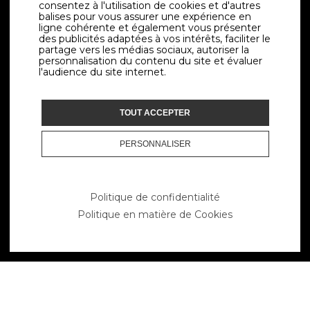
ZI des Avouillons
consentez à l'utilisation de cookies et d'autres
balises pour vous assurer une expérience en
1196 Gland
ligne cohérente et également vous présenter
Suisse
des publicités adaptées à vos intérêts, faciliter le
partage vers les médias sociaux, autoriser la
personnalisation du contenu du site et évaluer
+41 (0) 22 364 50 72
l'audience du site internet.
TOUT ACCEPTER
LIENS UTILES
PERSONNALISER
Livraisons
Conditions générales
Contact
Politique de confidentialité
Politique de confidentialité
Politique en matière de Cookies
Politique des Cookies
PAIEMENT